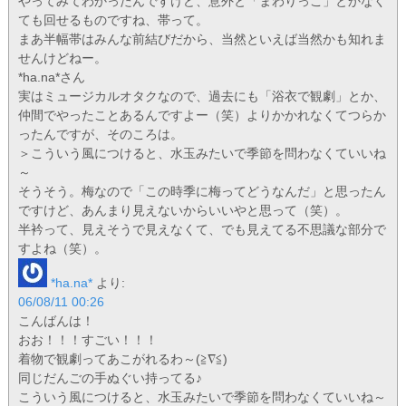
やってみてわかったんですけど、意外と「まわりっこ」とかなく
ても回せるものですね、帯って。
まあ半幅帯はみんな前結びだから、当然といえば当然かも知れま
せんけどねー。
*ha.na*さん
実はミュージカルオタクなので、過去にも「浴衣で観劇」とか、
仲間でやったことあるんですよー（笑）よりかかれなくてつらか
ったんですが、そのころは。
＞こういう風につけると、水玉みたいで季節を問わなくていいね
～
そうそう。梅なので「この時季に梅ってどうなんだ」と思ったん
ですけど、あんまり見えないからいいやと思って（笑）。
半衿って、見えそうで見えなくて、でも見えてる不思議な部分で
すよね（笑）。
*ha.na*
より:
06/08/11 00:26
こんばんは！
おお！！！すごい！！！
着物で観劇ってあこがれるわ～(≧∇≦)
同じだんごの手ぬぐい持ってる♪
こういう風につけると、水玉みたいで季節を問わなくていいね～