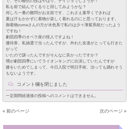
で、その秘伝の技はやはり、ナイショでしょうか！
私も前で結んでくるりと回してみようかな？
何しろ一番の難問がお太鼓です、これさえ素早くできれば
夏は汗もかかずに着物が楽しく着れるのにと思っております。
御着物zumaさんの方が水色系で私のは少々薄紫系統だったよう
ですね！
劇団四季のオペラ座の怪人ですよね！
優待券、私抽選で当ったんですが、外れた友達がとっても行きた
がって
いたので譲ったんですがそんなに良かったですか？
甥が劇団四季にいてライオンキングに出演していたんですが
膝をいためてしまって、今日入院で明日手術、治っても踊れそう
もないようです。
コメント欄を閉じました
一定期間経過後の投稿へのコメントはできません。
« 前のページ
次のページ »