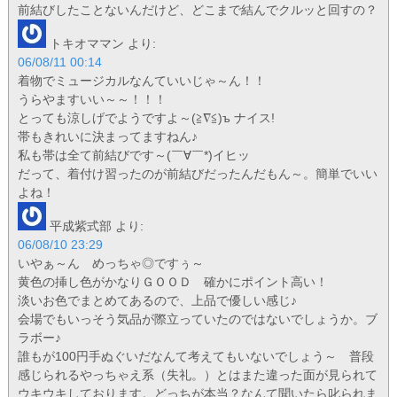
前結びしたことないんだけど、どこまで結んでクルッと回すの？
トキオママン
より:
06/08/11 00:14
着物でミュージカルなんていいじゃ～ん！！
うらやますいい～～！！！
とっても涼しげでようですよ～(≧∇≦)ъ ナイス!
帯もきれいに決まってますねん♪
私も帯は全て前結びです～(￣∀￣*)イヒッ
だって、着付け習ったのが前結びだったんだもん～。簡単でいい
よね！
平成紫式部
より:
06/08/10 23:29
いやぁ～ん めっちゃ◎ですぅ～
黄色の挿し色がかなりＧＯＯＤ 確かにポイント高い！
淡いお色でまとめてあるので、上品で優しい感じ♪
会場でもいっそう気品が際立っていたのではないでしょうか。ブ
ラボー♪
誰もが100円手ぬぐいだなんて考えてもいないでしょう～ 普段
感じられるやっちゃえ系（失礼。）とはまた違った面が見られて
ウキウキしております。どっちが本当？なんて聞いたら叱られま