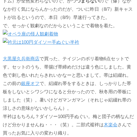
トム）が全然変わらないので、かつ
つまらない
ので（爆）なか
なか行く気にならんかったのだが、ついに昨日（8/7）新キャス
トが出るというので、本日（8/9）早速行ってきた。
で、せっかく観劇なのだからということで着物を着た。
大黒屋久兵衛商店
で買った、テイジンのポリ着物6点セットで
す。セットのうち、帯揚げ帯締めだけは違う色にしました。黄
色で刺し色いれたらきれいかなーと思いまして。帯は絽綴れ。
この前の
銀座オフ
で、絽綴れ帯をするときは、しっかりした帯
板をしないとシワシワになると分かったので、秋冬用の帯板に
しました（笑）。暑いけどガマンガマン（それじゃ絽綴れ帯の
涼しさの意味がないかしらん）。
半衿はもちろん？ダイソー100円手ぬぐい。梅と団子の柄なんだ
けど分かりませんね・・・（笑）。二部式襦袢は
木楽会
さんで
買ったお気に入りの変わり織り。