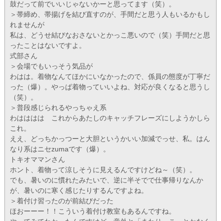
鼓だって前でいいじゃないかーと思ってます（笑）。
＞帯締め、帯揚げを結び直すのが、手間だと思う人もいるかもし
れませんが
私は、どうせ結びなおさないとかっこ悪いので（笑）手間だと思
ったことはないですよ。
式部さん
＞会場でもいっそう気品が
わはは。着物なんてほかにいなかったので、係員の態度が丁寧だ
った（爆）。やっぱ着物っていいよね、対応が良くなると思うし
（笑）。
＞普段感じられるやっちゃえ系
わはははは これからあたしのキャッチフレーズにしようかしら
これ。
ええ、どっちかっつーと大胆というかいい加減でっせ、私。はん
なり系はニセzumaです（爆）。
トキオママンさん
ホント、着物って涼しそうに見えるんですけどね～（笑）。
でも、暑いのに慣れたみたいで、逆に半そでで仕事帰りなんか
が、暑いのに寒く感じたりするんですよね。
＞着付け習ったのが前結びだった
ほおーーー！！こういう着付け教室もあるんですね。