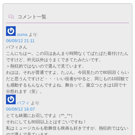
コメント一覧
zuma
より:
06/08/12 21:11
パフィさん
こんにちはー。この日はあんまり時間なくてばたばた着付けたん
ですけど、衿元以外はうまくできてたみたいです。
＞熱狂的ではないので選んで見ています。
わはは。それが普通ですよ。たぶん、今回見たので80回目くらい
だと思うんですけど・・・いい役者がやると、同じもの10回観て
も感動するもんなんですよね、舞台って。腹立つときは1回で十
分怒れます（笑）。
パフィ
より:
06/08/12 16:07
とても綺麗にお召しですよ（*^_^*）
それにしても80回以上とはすごいですね！
私はミュージカルも歌舞伎も映画も好きですが、熱狂的ではない
ので選んで見ています。