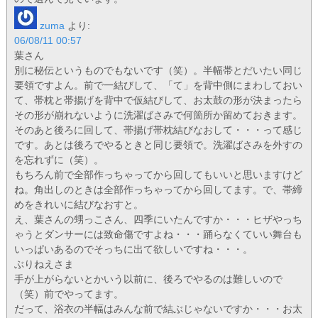
zuma
より:
06/08/11 00:57
葉さん
別に秘伝というものでもないです（笑）。半幅帯とだいたい同じ
要領ですよん。前で一結びして、「て」を背中側にまわしておい
て、帯枕と帯揚げを背中で仮結びして、お太鼓の形が決まったら
その形が崩れないように洗濯ばさみで何箇所か留めておきます。
そのあと後ろに回して、帯揚げ帯枕結びなおして・・・って感じ
です。あとは後ろでやるときと同じ要領で。洗濯ばさみを外すの
を忘れずに（笑）。
もちろん前で全部作っちゃってから回してもいいと思いますけど
ね。角出しのときは全部作っちゃってから回してます。で、帯締
めをきれいに結びなおすと。
え、葉さんの甥っこさん、四季にいたんですか・・・ヒザやっち
ゃうとダンサーには致命傷ですよね・・・踊らなくていい舞台も
いっぱいあるのでそっちに出て欲しいですね・・・。
ぶりねえさま
手が上がらないとかいう以前に、後ろでやるのは難しいので
（笑）前でやってます。
だって、浴衣の半幅はみんな前で結ぶじゃないですか・・・お太