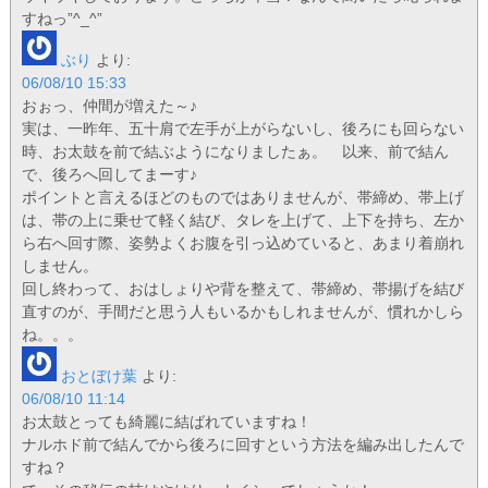
すねっ”^_^”
ぶり
より:
06/08/10 15:33
おぉっ、仲間が増えた～♪
実は、一昨年、五十肩で左手が上がらないし、後ろにも回らない
時、お太鼓を前で結ぶようになりましたぁ。 以来、前で結ん
で、後ろへ回してまーす♪
ポイントと言えるほどのものではありませんが、帯締め、帯上げ
は、帯の上に乗せて軽く結び、タレを上げて、上下を持ち、左か
ら右へ回す際、姿勢よくお腹を引っ込めていると、あまり着崩れ
しません。
回し終わって、おはしょりや背を整えて、帯締め、帯揚げを結び
直すのが、手間だと思う人もいるかもしれませんが、慣れかしら
ね。。。
おとぼけ葉
より:
06/08/10 11:14
お太鼓とっても綺麗に結ばれていますね！
ナルホド前で結んでから後ろに回すという方法を編み出したんで
すね？