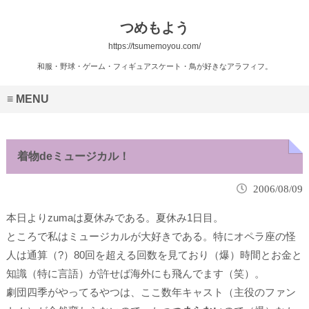
つめもよう
https://tsumemoyou.com/
和服・野球・ゲーム・フィギュアスケート・鳥が好きなアラフィフ。
MENU
着物deミュージカル！
2006/08/09
本日よりzumaは夏休みである。夏休み1日目。
ところで私は
ミュージカル
が大好きである。特にオペラ座の怪
人は通算（?）
80回
を超える回数を見ており（爆）時間とお金と
知識（特に言語）が許せば海外にも飛んでます（笑）。
劇団四季がやってるやつは、ここ数年キャスト（主役のファン