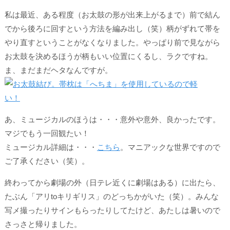
私は最近、ある程度（お太鼓の形が出来上がるまで）前で結ん
でから後ろに回すという方法を編み出し（笑）柄がずれて帯を
やり直すということがなくなりました。やっぱり前で見ながら
お太鼓を決めるほうが柄もいい位置にくるし、ラクですね。
ま、まだまだヘタなんですが。
あ、ミュージカルのほうは・・・意外や意外、良かったです。
マジでもう一回観たい！
ミュージカル詳細は・・・
こちら
。マニアックな世界ですので
ご了承ください（笑）。
終わってから劇場の外（日テレ近くに劇場はある）に出たら、
たぶん「アリtoキリギリス」のどっちかがいた（笑）。みんな
写メ撮ったりサインもらったりしてたけど、あたしは暑いので
さっさと帰りました。