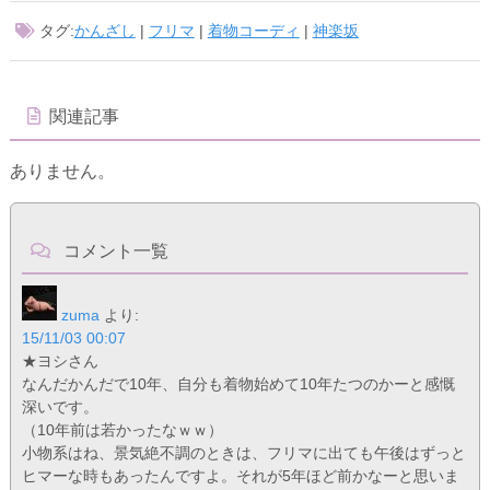
タグ:
かんざし
|
フリマ
|
着物コーディ
|
神楽坂
関連記事
ありません。
コメント一覧
zuma
より:
15/11/03 00:07
★ヨシさん
なんだかんだで10年、自分も着物始めて10年たつのかーと感慨
深いです。
（10年前は若かったなｗｗ）
小物系はね、景気絶不調のときは、フリマに出ても午後はずっと
ヒマーな時もあったんですよ。それが5年ほど前かなーと思いま