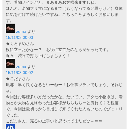
す。着物メインだと、まあまあお客様来ますしね。
ほんと、名物フリマになるまで（もうなってると思うけど）身体
に気を付けて続けたいですね。こちらこそよろしくお願いしま
す。
zuma
より:
15/11/03 00:03
★くろまめさん
役に立ったかなー？ お役に立てたのなら良かったです。
近々、渋谷で打ち上げしましょう！
zuma
より:
15/11/03 00:02
★こだまさん
風邪、早く良くなるといーねー！お仕事ツラいでしょう、それじ
ゃ。
今回はお客様多い方だったかな。たいてい、アクセ小物系は、着
物とか大物を見終わったお客様がちらちらーと流れてくる程度
で、今回は最初っから目指して来てくれた人もいたのでびっくり
でした。
こだまさん、売るの上手いと思うのでまたぜひ～ｗｗ