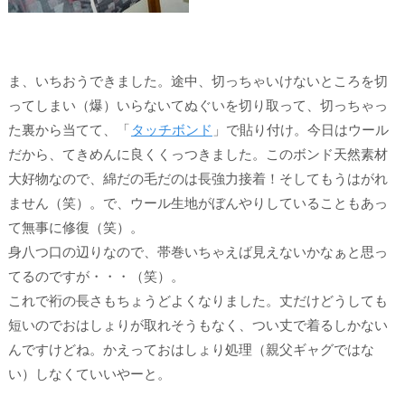
ま、いちおうできました。途中、切っちゃいけないところを
切
ってしまい
（爆）いらないてぬぐいを切り取って、切っちゃっ
た裏から当てて、「
タッチボンド
」で貼り付け。今日はウール
だから、てきめんに良くくっつきました。このボンド天然素材
大好物なので、綿だの毛だのは長強力接着！そしてもうはがれ
ません（笑）。で、ウール生地がぼんやりしていることもあっ
て無事に修復（笑）。
身八つ口の辺りなので、帯巻いちゃえば見えないかなぁと思っ
てるのですが・・・（笑）。
これで裄の長さもちょうどよくなりました。丈だけどうしても
短いのでおはしょりが取れそうもなく、
つい丈
で着るしかない
んですけどね。かえっておはしょり処理（親父ギャグではな
い）しなくていいやーと。