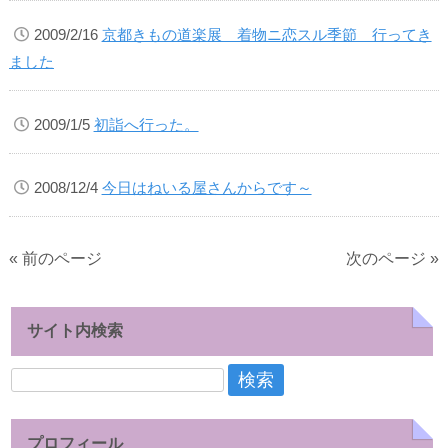
2009/2/16
京都きもの道楽展 着物ニ恋スル季節 行ってき
ました
2009/1/5
初詣へ行った。
2008/12/4
今日はねいる屋さんからです～
« 前のページ
次のページ »
サイト内検索
検
索:
プロフィール